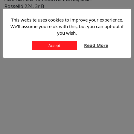
Rosselló 224, 3r B
08008 Barcelona (España)
This website uses cookies to improve your experience.
CIF: B-63870752
We'll assume you're ok with this, but you can opt-out if
E-mail:
info@agg.cat
you wish.
Tel. oficina: 93-415.66.48
Read More
Accept
Fax: 93-415.84.73