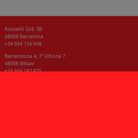
Rosselló 224, 3B
08008 Barcelona
+34 934 156 648
Bertendona 4, 7º Oficina 7
48008 Bilbao
+34 944 187 825
Linkedin
info@agg.cat
Aviso legal
Política de privacidad
Política de cookies
© 2026
AGG Lawyers & Advisors