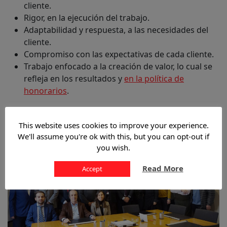
cliente.
Rigor, en la ejecución del trabajo.
Adaptabilidad y respuesta, a las necesidades del
cliente.
Compromiso con las expectativas de cada cliente.
Trabajo enfocado a la creación de valor, lo cual se
refleja en los resultados y
en la política de
honorarios
.
This website uses cookies to improve your experience.
We'll assume you're ok with this, but you can opt-out if
you wish.
Read More
Accept